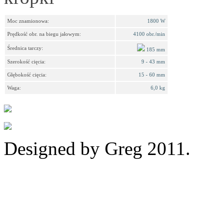
Moc znamionowa:
1800 W
Prędkość obr. na biegu jałowym:
4100 obr./min
Średnica tarczy:
185 mm
Szerokość cięcia:
9 - 43 mm
Głębokość cięcia:
15 - 60 mm
Waga:
6,0 kg
Designed by Greg 2011.