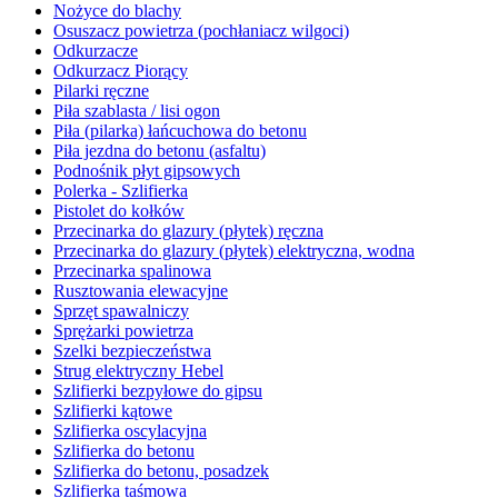
Nożyce do blachy
Osuszacz powietrza (pochłaniacz wilgoci)
Odkurzacze
Odkurzacz Piorący
Pilarki ręczne
Piła szablasta / lisi ogon
Piła (pilarka) łańcuchowa do betonu
Piła jezdna do betonu (asfaltu)
Podnośnik płyt gipsowych
Polerka - Szlifierka
Pistolet do kołków
Przecinarka do glazury (płytek) ręczna
Przecinarka do glazury (płytek) elektryczna, wodna
Przecinarka spalinowa
Rusztowania elewacyjne
Sprzęt spawalniczy
Sprężarki powietrza
Szelki bezpieczeństwa
Strug elektryczny Hebel
Szlifierki bezpyłowe do gipsu
Szlifierki kątowe
Szlifierka oscylacyjna
Szlifierka do betonu
Szlifierka do betonu, posadzek
Szlifierka taśmowa