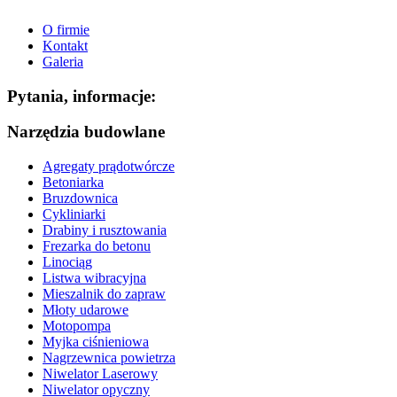
O firmie
Kontakt
Galeria
Pytania, informacje:
Narzędzia budowlane
Agregaty prądotwórcze
Betoniarka
Bruzdownica
Cykliniarki
Drabiny i rusztowania
Frezarka do betonu
Linociąg
Listwa wibracyjna
Mieszalnik do zapraw
Młoty udarowe
Motopompa
Myjka ciśnieniowa
Nagrzewnica powietrza
Niwelator Laserowy
Niwelator opyczny