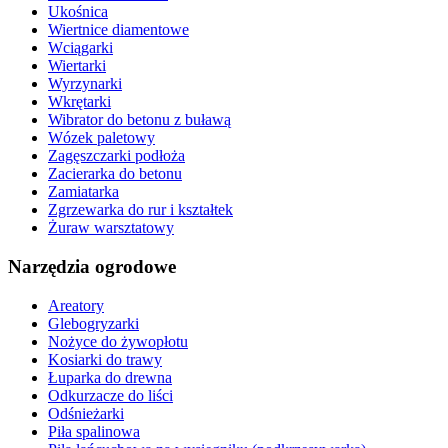
Ukośnica
Wiertnice diamentowe
Wciągarki
Wiertarki
Wyrzynarki
Wkrętarki
Wibrator do betonu z buławą
Wózek paletowy
Zagęszczarki podłoża
Zacierarka do betonu
Zamiatarka
Zgrzewarka do rur i kształtek
Żuraw warsztatowy
Narzędzia ogrodowe
Areatory
Glebogryzarki
Nożyce do żywopłotu
Kosiarki do trawy
Łuparka do drewna
Odkurzacze do liści
Odśnieżarki
Piła spalinowa