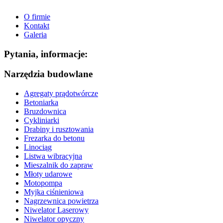
O firmie
Kontakt
Galeria
Pytania, informacje:
Narzędzia budowlane
Agregaty prądotwórcze
Betoniarka
Bruzdownica
Cykliniarki
Drabiny i rusztowania
Frezarka do betonu
Linociąg
Listwa wibracyjna
Mieszalnik do zapraw
Młoty udarowe
Motopompa
Myjka ciśnieniowa
Nagrzewnica powietrza
Niwelator Laserowy
Niwelator opyczny