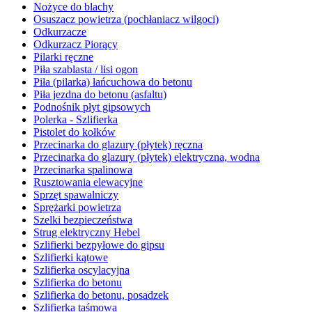
Nożyce do blachy
Osuszacz powietrza (pochłaniacz wilgoci)
Odkurzacze
Odkurzacz Piorący
Pilarki ręczne
Piła szablasta / lisi ogon
Piła (pilarka) łańcuchowa do betonu
Piła jezdna do betonu (asfaltu)
Podnośnik płyt gipsowych
Polerka - Szlifierka
Pistolet do kołków
Przecinarka do glazury (płytek) ręczna
Przecinarka do glazury (płytek) elektryczna, wodna
Przecinarka spalinowa
Rusztowania elewacyjne
Sprzęt spawalniczy
Sprężarki powietrza
Szelki bezpieczeństwa
Strug elektryczny Hebel
Szlifierki bezpyłowe do gipsu
Szlifierki kątowe
Szlifierka oscylacyjna
Szlifierka do betonu
Szlifierka do betonu, posadzek
Szlifierka taśmowa