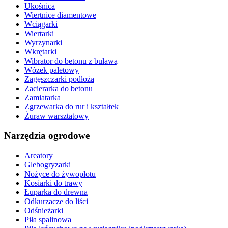
Ukośnica
Wiertnice diamentowe
Wciągarki
Wiertarki
Wyrzynarki
Wkrętarki
Wibrator do betonu z buławą
Wózek paletowy
Zagęszczarki podłoża
Zacierarka do betonu
Zamiatarka
Zgrzewarka do rur i kształtek
Żuraw warsztatowy
Narzędzia ogrodowe
Areatory
Glebogryzarki
Nożyce do żywopłotu
Kosiarki do trawy
Łuparka do drewna
Odkurzacze do liści
Odśnieżarki
Piła spalinowa