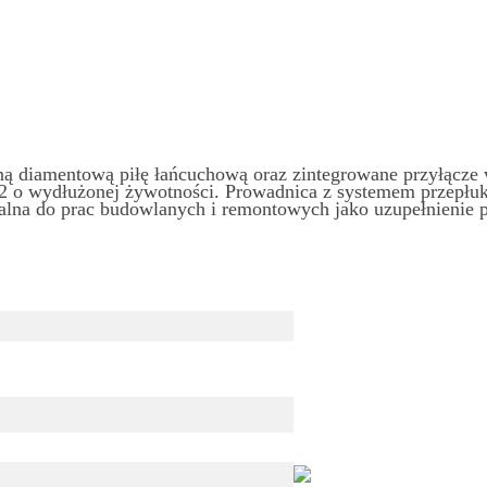
 diamentową piłę łańcuchową oraz zintegrowane przyłącze wo
 o wydłużonej żywotności. Prowadnica z systemem przepłuki
lna do prac budowlanych i remontowych jako uzupełnienie p