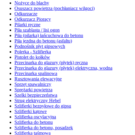
Nożyce do blachy
Osuszacz powietrza (pochłaniacz wilgoci)
Odkurzacze
Odkurzacz Piorący
Pilarki ręczne
Piła szablasta / lisi ogon
Piła (pilarka) łańcuchowa do betonu
Piła jezdna do betonu (asfaltu)
Podnośnik płyt gipsowych
Polerka - Szlifierka
Pistolet do kołków
Przecinarka do glazury (płytek) ręczna
Przecinarka do glazury (płytek) elektryczna, wodna
Przecinarka spalinowa
Rusztowania elewacyjne
Sprzęt spawalniczy
Sprężarki powietrza
Szelki bezpieczeństwa
Strug elektryczny Hebel
Szlifierki bezpyłowe do gipsu
Szlifierki kątowe
Szlifierka oscylacyjna
Szlifierka do betonu
Szlifierka do betonu, posadzek
Szlifierka taśmowa