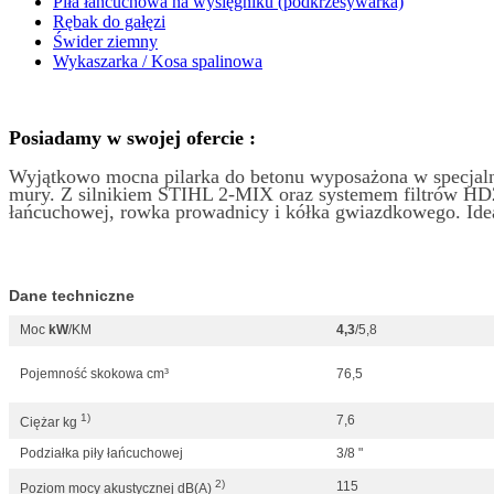
Piła łańcuchowa na wysięgniku (podkrzesywarka)
Rębak do gałęzi
Świder ziemny
Wykaszarka / Kosa spalinowa
Posiadamy w swojej ofercie :
Wyjątkowo mocna pilarka do betonu wyposażona w specjalną
mury. Z silnikiem STIHL 2-MIX oraz systemem filtrów HD2
łańcuchowej, rowka prowadnicy i kółka gwiazdkowego. Idea
Dane techniczne
Moc
kW
/KM
4,3
/5,8
Pojemność skokowa cm³
76,5
1)
7,6
Ciężar kg
Podziałka piły łańcuchowej
3/8 "
2)
115
Poziom mocy akustycznej dB(A)