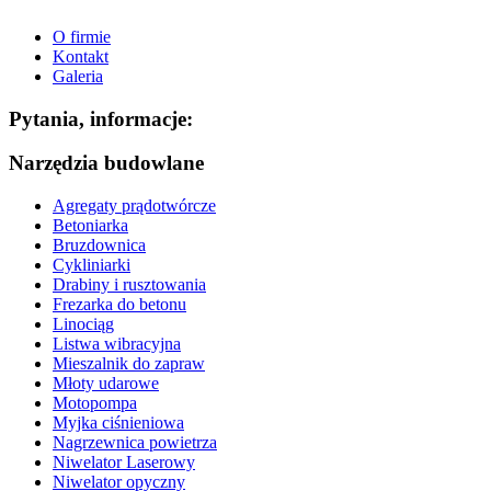
O firmie
Kontakt
Galeria
Pytania, informacje:
Narzędzia budowlane
Agregaty prądotwórcze
Betoniarka
Bruzdownica
Cykliniarki
Drabiny i rusztowania
Frezarka do betonu
Linociąg
Listwa wibracyjna
Mieszalnik do zapraw
Młoty udarowe
Motopompa
Myjka ciśnieniowa
Nagrzewnica powietrza
Niwelator Laserowy
Niwelator opyczny