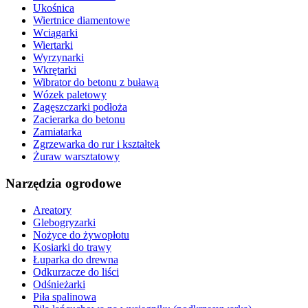
Ukośnica
Wiertnice diamentowe
Wciągarki
Wiertarki
Wyrzynarki
Wkrętarki
Wibrator do betonu z buławą
Wózek paletowy
Zagęszczarki podłoża
Zacierarka do betonu
Zamiatarka
Zgrzewarka do rur i kształtek
Żuraw warsztatowy
Narzędzia ogrodowe
Areatory
Glebogryzarki
Nożyce do żywopłotu
Kosiarki do trawy
Łuparka do drewna
Odkurzacze do liści
Odśnieżarki
Piła spalinowa